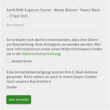
AntiSPAM: Ergänze: Sonne - Mond, Wasser - Feuer, West -
... (Tipp: Ost)
Sie er­klä­ren sich damit ein­ver­stan­den, dass ihre Daten
zur Be­ar­bei­tung ihres An­lie­gens ver­wen­det wer­den. Wei­
te­re In­for­ma­tio­nen sowie einen Wi­der­rufs­hin­weis fin­den
sie in der
Da­ten­schutz­er­klä­rung
.
akzeptieren
Eine An­mel­de­be­stä­ti­gung wird an ihre E-Mail-Adres­se
ge­sen­det. Bitte sehen sie auch in ihrem Spam-Ord­ner
nach un­se­ren Nach­rich­ten.
Danke.
Jetzt anmelden