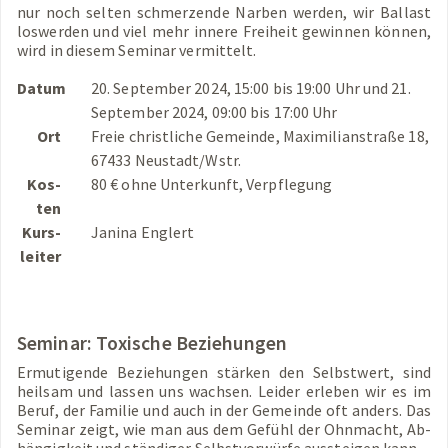
nur noch sel­ten schmer­zen­de Nar­ben wer­den, wir Bal­last
los­wer­den und viel mehr in­ne­re Frei­heit ge­win­nen kön­nen,
wird in die­sem Se­mi­nar ver­mit­telt.
Datum
20. Sep­tem­ber 2024, 15:00 bis 19:00 Uhr und 21.
Sep­tem­ber 2024, 09:00 bis 17:00 Uhr
Ort
Freie christ­li­che Ge­mein­de, Ma­xi­mi­li­an­stra­ße 18,
67433 Neu­stadt/Wstr.
Kos­
80 € ohne Un­ter­kunft, Ver­pfle­gung
ten
Kurs­
Ja­ni­na Eng­lert
lei­ter
Se­mi­nar: To­xi­sche Be­zie­hun­gen
Er­mu­ti­gen­de Be­zie­hun­gen stär­ken den Selbst­wert, sind
heil­sam und las­sen uns wach­sen. Lei­der er­le­ben wir es im
Beruf, der Fa­mi­lie und auch in der Ge­mein­de oft an­ders. Das
Se­mi­nar zeigt, wie man aus dem Ge­fühl der Ohn­macht, Ab­
hän­gig­keit und stän­di­ger Selbst­vor­wür­fe aus­stei­gen kann.