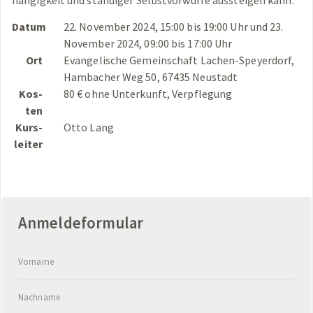
Datum
22. No­vem­ber 2024, 15:00 bis 19:00 Uhr und 23.
No­vem­ber 2024, 09:00 bis 17:00 Uhr
Ort
Evan­ge­li­sche Ge­mein­schaft La­chen-Spey­er­dorf,
Ham­ba­cher Weg 50, 67435 Neu­stadt
Kos­
80 € ohne Un­ter­kunft, Ver­pfle­gung
ten
Kurs­
Otto Lang
lei­ter
An­mel­de­for­mu­lar