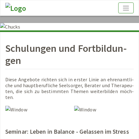
Schu­lun­gen und Fort­bil­dun­
gen
Diese An­ge­bo­te rich­ten sich in ers­ter Linie an eh­ren­amt­li­
che und haupt­be­ruf­li­che Seel­sor­ger, Be­ra­ter und The­ra­peu­
ten, die sich zu be­stimm­ten The­men wei­ter­bil­den möch­
ten.
Se­mi­nar: Leben in Ba­lan­ce - Ge­las­sen im Stress