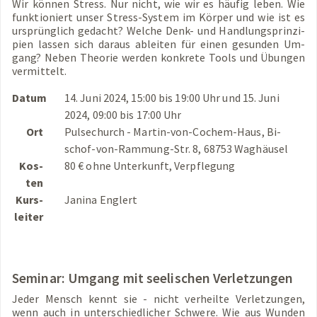
Wir kön­nen Stress. Nur nicht, wie wir es häu­fig leben. Wie
funk­tio­niert unser Stress-Sys­tem im Kör­per und wie ist es
ur­sprüng­lich ge­dacht? Wel­che Denk- und Hand­lungs­prin­zi­
pi­en las­sen sich dar­aus ab­lei­ten für einen ge­sun­den Um­
gang? Neben Theo­rie wer­den kon­kre­te Tools und Übun­gen
ver­mit­telt.
Datum
14. Juni 2024, 15:00 bis 19:00 Uhr und 15. Juni
2024, 09:00 bis 17:00 Uhr
Ort
Puls­e­church - Mar­tin-von-Co­chem-Haus, Bi­
schof-von-Ramm­ung-Str. 8, 68753 Wag­häu­sel
Kos­
80 € ohne Un­ter­kunft, Ver­pfle­gung
ten
Kurs­
Ja­ni­na Eng­lert
lei­ter
Se­mi­nar: Um­gang mit see­li­schen Ver­let­zun­gen
Jeder Mensch kennt sie - nicht ver­heil­te Ver­let­zun­gen,
wenn auch in un­ter­schied­li­cher Schwe­re. Wie aus Wun­den